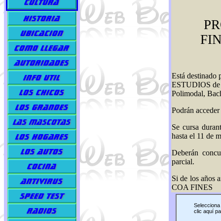
P
FI
Está destinad
ESTUDIOS de la 
Polimodal, Bachi
Podrán acceder 
Se cursa duran
hasta el 11 de 
Deberán concur
parcial.
Si de los años a
COA FINES
Selecciona 
clic aquí pa