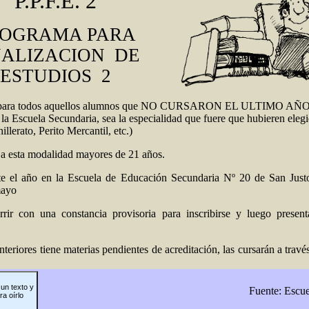
P.P.F.E. 2
ROGRAMA PARA
NALIZACION DE
ESTUDIOS 2
o para todos aquellos alumnos que NO CURSARON EL ULTIMO AÑ
Escuela Secundaria, sea la especialidad que fuere que hubieren elegi
llerato, Perito Mercantil, etc.)
a esta modalidad mayores de 21 años.
te el año en la Escuela de Educación Secundaria Nº 20 de San Just
mayo
rir con una constancia provisoria para inscribirse y luego presenta
nteriores tiene materias pendientes de acreditación, las cursarán a trav
un texto y
Fuente: Escu
ra oírlo