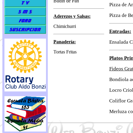
Budín de Pan
Pizza de A
Pizza de B
Aderezos y Salsas:
Chimichurri
Entradas:
Panadería:
Ensalada C
Tortas Frita
s
Platos Pri
Fideos Gra
Bondiola a
Locro Crio
Coliflor G
Merluza co