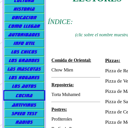
ÍNDICE:
(clic sobre el nombre muestra
Comida de Oriental:
Pizzas:
Chow Mien
Pizza de R
Pizza de V
Repostería:
Pizza de M
Torta Muhamed
Pizza de S
Postres:
Pizza de C
Profiteroles
Pizza de M