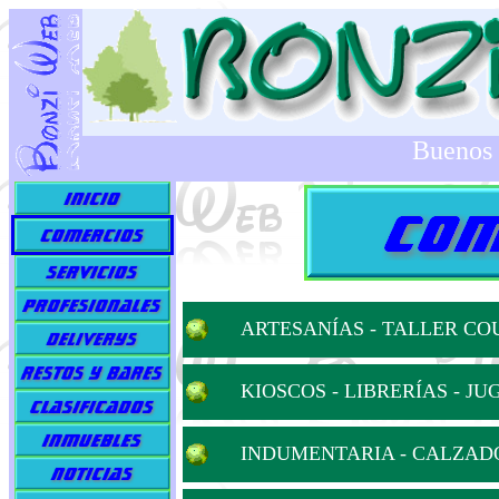
Buenos 
ARTESANÍAS - TALLER CO
KIOSCOS -
LIBRERÍAS - JU
INDUMENTARIA - CALZAD